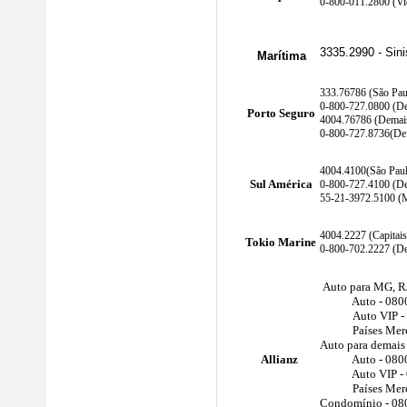
0-800-011.2800 (Vid
3335.2990 - Sini
Marítima
333.76786 (São Pau
0-800-727.0800 (De
Porto Seguro
4004.76786 (Demais
0-800-727.8736(Defi
4004.4100(São Paul
Sul América
0-800-727.4100 (De
55-21-3972.5100 (M
4004.2227 (Capitais
Tokio Marine
0-800-702.2227 (De
Auto para MG, RJ
Auto - 0800 
Auto VIP - 0
Países Mercosu
Auto para dem
Allianz
Auto - 0800 
Auto VIP - 0
Países Mercosu
Condomínio - 08