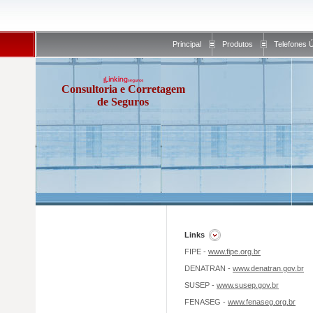
Principal
Produtos
Telefones Ú
Consultoria e Corretagem
de Seguros
Links
FIPE -
www.fipe.org.br
DENATRAN -
www.denatran.gov.br
SUSEP -
www.susep.gov.br
FENASEG -
www.fenaseg.org.br