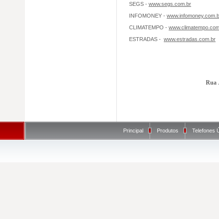
SEGS -
www.segs.com.br
INFOMONEY -
www.infomoney.com.b
CLIMATEMPO -
www.climatempo.com
ESTRADAS -
www.estradas.com.br
Rua 
Principal
Produtos
Telefones Ú