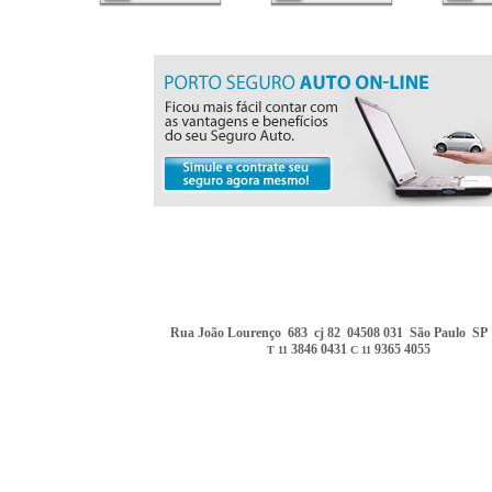
Rua João Lourenço 683 cj 82 04508 031 São Paulo SP 
3846 0431
9365 4055
T 11
C 11